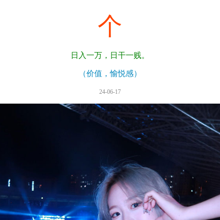
个
日入一万，日干一贱。
（价值，愉悦感）
24-06-17